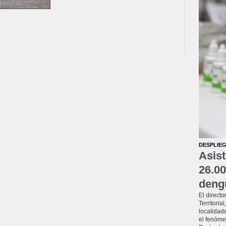
DESPLIEG
Asist
26.00
deng
El directo
Territoria
localidade
el fenóme