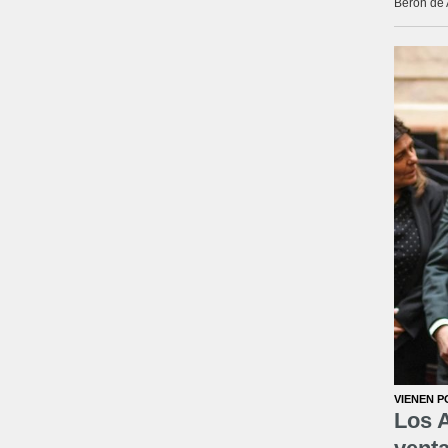
Berón de 
VIENEN P
Los A