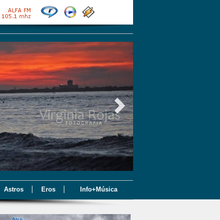
Astros
Eros
Info+Música