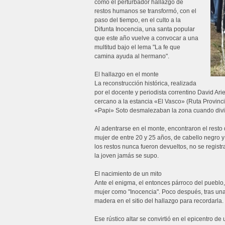
como el perturbador hallazgo de
restos humanos se transformó, con el
paso del tiempo, en el culto a la
Difunta Inocencia, una santa popular
que este año vuelve a convocar a una
multitud bajo el lema "La fe que
camina ayuda al hermano".
El hallazgo en el monte
La reconstrucción histórica, realizada
por el docente y periodista correntino David Ari
cercano a la estancia «El Vasco» (Ruta Provinci
«Papi» Soto desmalezaban la zona cuando div
Al adentrarse en el monte, encontraron el resto 
mujer de entre 20 y 25 años, de cabello negro y 
los restos nunca fueron devueltos, no se regist
la joven jamás se supo.
El nacimiento de un mito
Ante el enigma, el entonces párroco del pueblo,
mujer como "Inocencia". Poco después, tras una 
madera en el sitio del hallazgo para recordarla.
Ese rústico altar se convirtió en el epicentro 