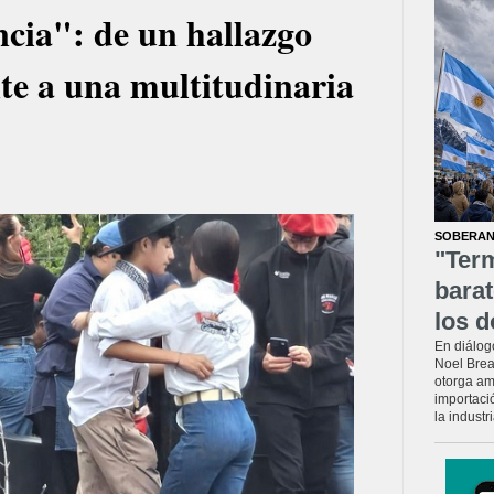
cia": de un hallazgo
te a una multitudinaria
SOBERAN
"Ter
barat
los d
En diálog
Noel Brea
otorga am
importaci
la industr