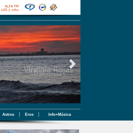
Astros
Eros
Info+Música