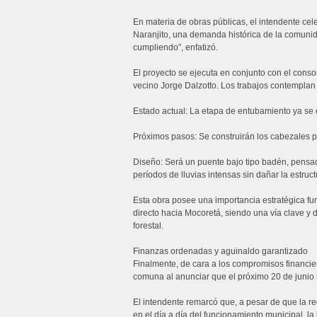
En materia de obras públicas, el intendente cel
Naranjito, una demanda histórica de la comun
cumpliendo”, enfatizó.
El proyecto se ejecuta en conjunto con el conso
vecino Jorge Dalzotto. Los trabajos contemplan
Estado actual: La etapa de entubamiento ya se 
Próximos pasos: Se construirán los cabezales p
Diseño: Será un puente bajo tipo badén, pensa
períodos de lluvias intensas sin dañar la estruct
Esta obra posee una importancia estratégica f
directo hacia Mocoretá, siendo una vía clave y d
forestal.
Finanzas ordenadas y aguinaldo garantizado
Finalmente, de cara a los compromisos financier
comuna al anunciar que el próximo 20 de junio
El intendente remarcó que, a pesar de que la r
en el día a día del funcionamiento municipal, l