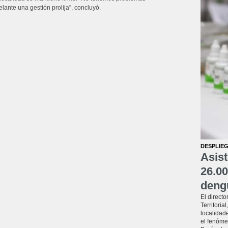
ante una gestión prolija”, concluyó.
DESPLIEG
Asist
26.00
deng
El directo
Territoria
localidade
el fenóme