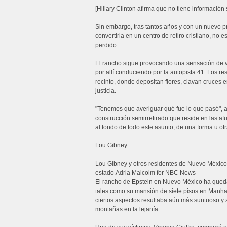
[Hillary Clinton afirma que no tiene informació
Sin embargo, tras tantos años y con un nuevo p
convertirla en un centro de retiro cristiano, no 
perdido.
El rancho sigue provocando una sensación de 
por allí conduciendo por la autopista 41. Los re
recinto, donde depositan flores, clavan cruces e
justicia.
"Tenemos que averiguar qué fue lo que pasó", a
construcción semirretirado que reside en las af
al fondo de todo este asunto, de una forma u otr
Lou Gibney
Lou Gibney y otros residentes de Nuevo México
estado.Adria Malcolm for NBC News
El rancho de Epstein en Nuevo México ha queda
tales como su mansión de siete pisos en Manhat
ciertos aspectos resultaba aún más suntuoso y 
montañas en la lejanía.