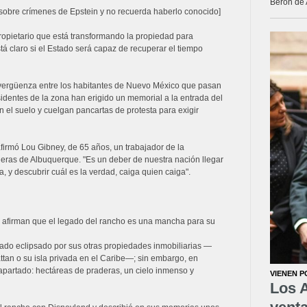
Berón de 
n sobre crímenes de Epstein y no recuerda haberlo conocido]
ropietario que está transformando la propiedad para
está claro si el Estado será capaz de recuperar el tiempo
vergüenza entre los habitantes de Nuevo México que pasan
sidentes de la zona han erigido un memorial a la entrada del
n el suelo y cuelgan pancartas de protesta para exigir
firmó Lou Gibney, de 65 años, un trabajador de la
ueras de Albuquerque. "Es un deber de nuestra nación llegar
a, y descubrir cuál es la verdad, caiga quien caiga".
 afirman que el legado del rancho es una mancha para su
do eclipsado por sus otras propiedades inmobiliarias —
tan o su isla privada en el Caribe—; sin embargo, en
apartado: hectáreas de praderas, un cielo inmenso y
VIENEN P
Los A