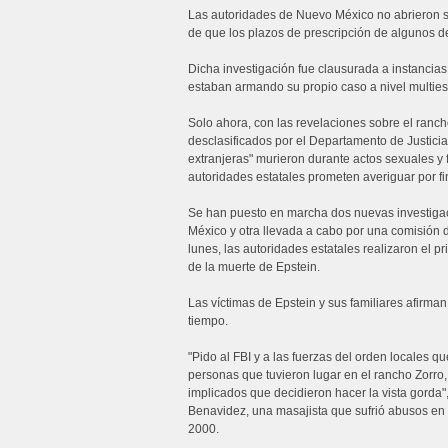
Las autoridades de Nuevo México no abrieron s
de que los plazos de prescripción de algunos de
Dicha investigación fue clausurada a instancia
estaban armando su propio caso a nivel multiest
Solo ahora, con las revelaciones sobre el ranc
desclasificados por el Departamento de Justici
extranjeras" murieron durante actos sexuales y
autoridades estatales prometen averiguar por fin 
Se han puesto en marcha dos nuevas investigac
México y otra llevada a cabo por una comisión d
lunes, las autoridades estatales realizaron el pr
de la muerte de Epstein.
Las víctimas de Epstein y sus familiares afirm
tiempo.
"Pido al FBI y a las fuerzas del orden locales qu
personas que tuvieron lugar en el rancho Zorro,
implicados que decidieron hacer la vista gord
Benavidez, una masajista que sufrió abusos en el
2000.