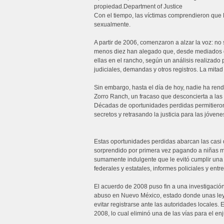
propiedad.Department of Justice
Con el tiempo, las víctimas comprendieron que E
sexualmente.
A partir de 2006, comenzaron a alzar la voz: no
menos diez han alegado que, desde mediados d
ellas en el rancho, según un análisis realiza
judiciales, demandas y otros registros. La mita
Sin embargo, hasta el día de hoy, nadie ha ren
Zorro Ranch, un fracaso que desconcierta a las v
Décadas de oportunidades perdidas permitieron 
secretos y retrasando la justicia para las jóvenes
Estas oportunidades perdidas abarcan las casi
sorprendido por primera vez pagando a niñas m
sumamente indulgente que le evitó cumplir una 
federales y estatales, informes policiales y entr
El acuerdo de 2008 puso fin a una investigació
abuso en Nuevo México, estado donde unas leye
evitar registrarse ante las autoridades locales. 
2008, lo cual eliminó una de las vías para el en