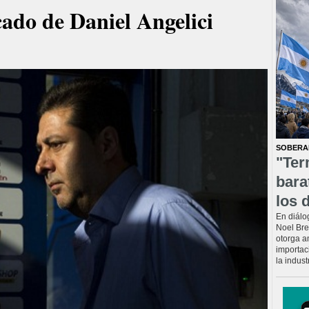
ado de Daniel Angelici
SOBERAN
"Ter
bara
los 
En diálo
Noel Bre
otorga a
importac
la indust