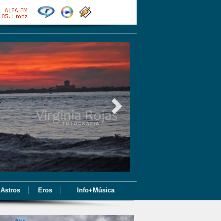
Astros
Eros
Info+Música