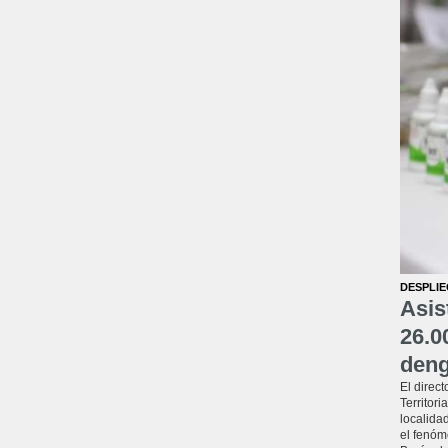
DESPLIE
Asis
26.0
den
El direc
Territori
localidad
el fenóm