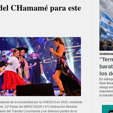
a del CHamamé para este
SOBERAN
"Ter
barat
los d
En diálog
Noel Brea
otorga am
importaci
la industr
nmaterial de la humanidad por la UNESCO en 2020, mediante
amé, 21ª Fiesta del MERCOSUR y 5ª Celebración Mundial
 Mario del Tránsito Cocomarola y en diversos puntos de la