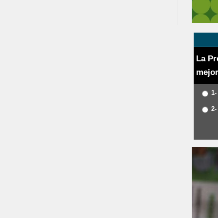
La Pr
mejor
1-
2-