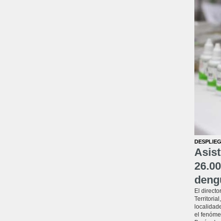
DESPLIEG
Asist
26.00
deng
El directo
Territoria
localidade
el fenóme