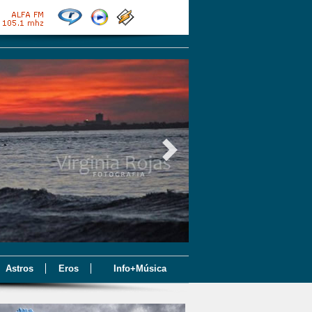
Astros
Eros
Info+Música