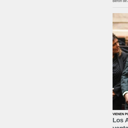
Berón de 
VIENEN P
Los A