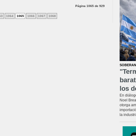
Página 1065 de 929
63
1064
1065
1066
1067
1068
SOBERAN
"Ter
barat
los d
En diálog
Noel Brea
otorga am
importaci
la industr