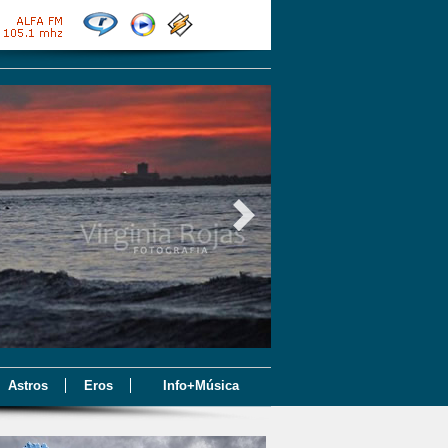
Astros
Eros
Info+Música