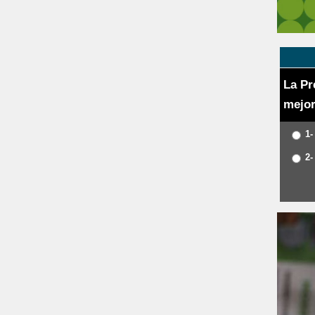
La Pr
mejor
1-
2-