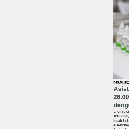
DESPLIEG
Asist
26.00
deng
El directo
Territoria
localidade
el fenóme