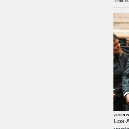
Berón de 
VIENEN P
Los A