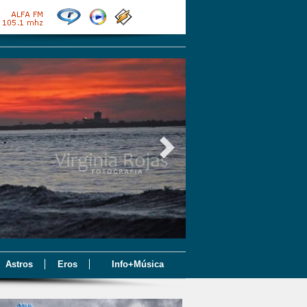
Astros
Eros
Info+Música