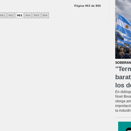
Página 963 de 866
961
962
963
964
965
966
SOBERAN
"Ter
barat
los d
En diálog
Noel Brea
otorga am
importaci
la industr