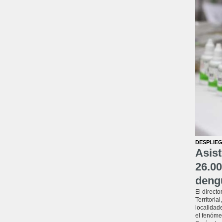
DESPLIEG
Asist
26.00
deng
El directo
Territoria
localidade
el fenóme