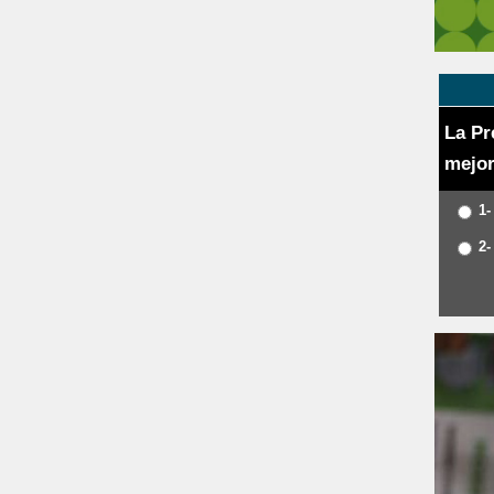
La Pr
mejor
1-
2-