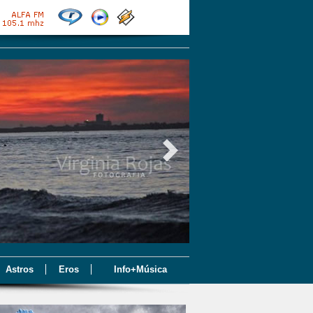
Astros
Eros
Info+Música