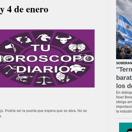
y 4 de enero
SOBERAN
"Ter
barat
los d
En diálog
Noel Brea
otorga am
importaci
ajo. Podría ser la puerta que espera que se abra. No se
la industr
s.