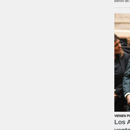
Berón de 
VIENEN P
Los A